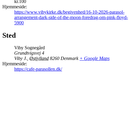
kr.100
Hjemmeside:
https://www.vibykirke.dk/begivenhed/16-10-2026-parasol-
arrangement-dark-side-of-the-moon-foredrag-om-pink-floyd-
5900
Sted
Viby Sognegård
Grundtvigsvej 4
Viby J.
,
Østjylland
8260
Denmark
+ Google Maps
Hjemmeside:
https://cafe-parasollen.dk/