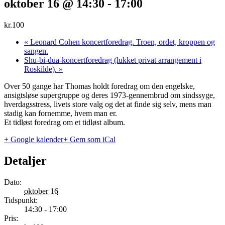
oktober 16 @ 14:30
-
17:00
kr.100
«
Leonard Cohen koncertforedrag. Troen, ordet, kroppen og
sangen.
Shu-bi-dua-koncertforedrag (lukket privat arrangement i
Roskilde).
»
Over 50 gange har Thomas holdt foredrag om den engelske,
ansigtsløse supergruppe og deres 1973-gennembrud om sindssyge,
hverdagsstress, livets store valg og det at finde sig selv, mens man
stadig kan fornemme, hvem man er.
Et tidløst foredrag om et tidløst album.
+ Google kalender
+ Gem som iCal
Detaljer
Dato:
oktober 16
Tidspunkt:
14:30 - 17:00
Pris: