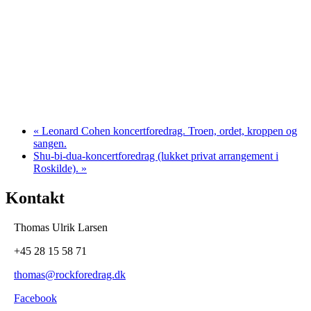
«
Leonard Cohen koncertforedrag. Troen, ordet, kroppen og
sangen.
Shu-bi-dua-koncertforedrag (lukket privat arrangement i
Roskilde).
»
Kontakt
Thomas Ulrik Larsen
+45
28 15 58 71
thomas@rockforedrag.dk
Facebook