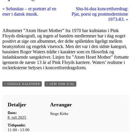
«
Sebastian – et portræt af en
Shu-bi-dua koncertforedrag:
ener i dansk musik.
Pjat, poesi og postmodernisme
1973-83.
»
Albummet ”Atom Heart Mother” fra 1970 har kultstatus i Pink
Floyds diskografi, og ingen af bandets medlemmer har i dag noget
positivt at sige om albummet, der delte spilletiden ligeligt mellem
beatsymfoni og engelsk viserock. Men det var i den sidste kategori,
bassisten Roger Waters trådte i karakter som en filosofisk og
indadskuende sangskriver. Linjen fra ”Atom Heart Mother” fortsatte
igennem de næste 13 år af Pink Floyds karriere. Waters’ realisme i
rockteksterne belyses i koncertforedragsform.
+ GOOGLE KALENDER
+ GEM SOM ICAL
Detaljer
Arrangør
Dato:
Stege Kirke
8. juli 2025
Tidspunkt:
11:00 - 13:00