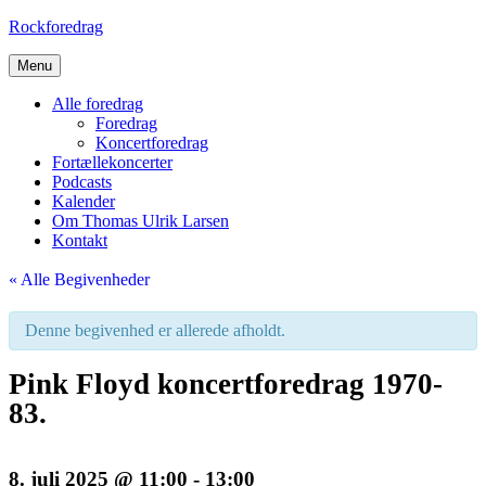
Skip
Rockforedrag
to
content
Menu
Alle foredrag
Foredrag
Koncertforedrag
Fortællekoncerter
Podcasts
Kalender
Om Thomas Ulrik Larsen
Kontakt
« Alle Begivenheder
Denne begivenhed er allerede afholdt.
Pink Floyd koncertforedrag 1970-
83.
8. juli 2025 @ 11:00
-
13:00