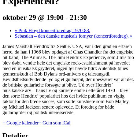
Experienced?
oktober 29 @ 19:00
-
21:30
«
Pink Floyd koncertforedrag 1970-83.
Sebastian – den danske musicals fornyer (koncertforedrag).
»
James Marshall Hendrix fra Seattle, USA, var i den grad en erfaren
herre, da han i 1966 blev opdaget af Chas Chandler fra det engelske
hit-band, The Animals. The Jimi Hendrix Experience, som Jimis trio
blev døbt, vendte hele det engelske rock-establishment på hovedet
med en musikalsk gryderet, ingen før havde hørt: Autentisk blues
gennemskudt af Bob Dylans ord-univers og talesangstil.
Bevidsthedsudvidende lyd og et guitarspil, der ubesværet var alt det,
de britiske guitarhelte forsøgte at blive. Ud over Hendrix’
musikalske arv – hans liv og karriere endte i efteråret 1970 – blev
den sorte Hendrix’ popularitet hos det hvide publikum en vigtig
faktor for den brede succes, som sorte kunstnere som Bob Marley
og Michael Jackson senere oplevede. Et foredrag for både
guitarnørder og politisk interesserede.
+ Google kalender
+ Gem som iCal
Detaljer