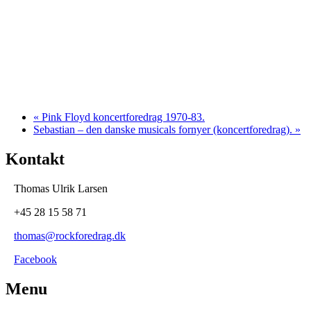
«
Pink Floyd koncertforedrag 1970-83.
Sebastian – den danske musicals fornyer (koncertforedrag).
»
Kontakt
Thomas Ulrik Larsen
+45
28 15 58 71
thomas@rockforedrag.dk
Facebook
Menu