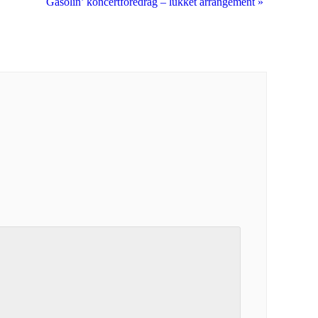
Gasolin’ koncertforedrag – lukket arrangement
»