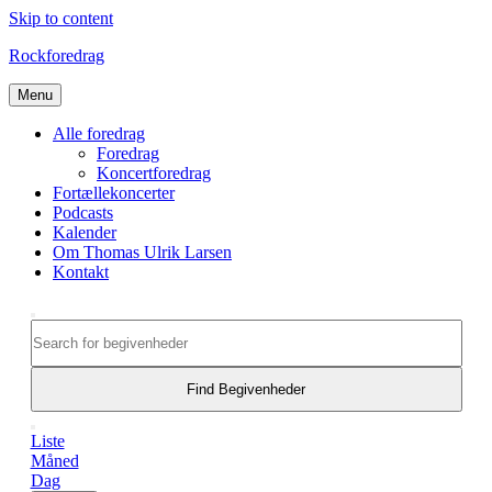
Skip to content
Rockforedrag
Menu
Alle foredrag
Foredrag
Koncertforedrag
Fortællekoncerter
Podcasts
Kalender
Om Thomas Ulrik Larsen
Kontakt
Begivenheder
Søg
Enter
Search
efter
Keyword.
begivenheder
and
Search
for
Find Begivenheder
Views
Begivenheder
Begivenhed
Navigation
by
Måned
Liste
Views
Keyword.
Måned
Navigation
Dag