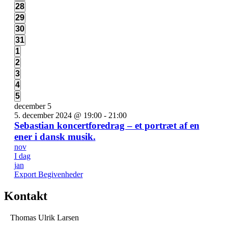
begivenheder,
0
28
begivenheder,
0
29
begivenheder,
0
30
begivenheder,
0
31
begivenheder,
0
1
begivenheder,
0
2
begivenheder,
0
3
begivenheder,
0
4
begivenheder,
0
5
begivenheder,
december 5
5. december 2024 @ 19:00
-
21:00
Sebastian koncertforedrag – et portræt af en
ener i dansk musik.
nov
I dag
jan
Export Begivenheder
Kontakt
Thomas Ulrik Larsen