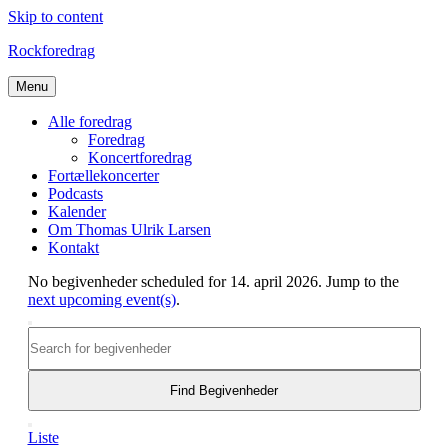
Skip to content
Rockforedrag
Menu
Alle foredrag
Foredrag
Koncertforedrag
Fortællekoncerter
Podcasts
Kalender
Om Thomas Ulrik Larsen
Kontakt
No begivenheder scheduled for 14. april 2026. Jump to the
next upcoming event(s)
.
Begivenheder
Søg
Enter
Search
efter
Keyword.
begivenheder
and
Search
for
Find Begivenheder
Views
Begivenheder
Begivenhed
Navigation
by
Dag
Liste
Views
Keyword.