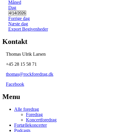
Måned
Navigation
Dag
Vælg
4/14/2026
dato
Forrige dag
Næste dag
Export Begivenheder
Kontakt
Thomas Ulrik Larsen
+45
28 15 58 71
thomas@rockforedrag.dk
Facebook
Menu
Alle foredrag
Foredrag
Koncertforedrag
Fortællekoncerter
Podcasts