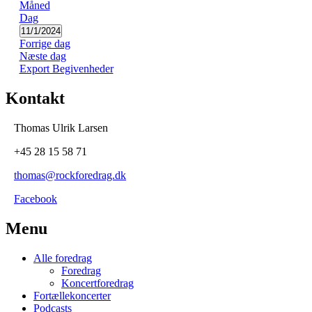
Måned
Navigation
Dag
Vælg
11/1/2024
dato
Forrige dag
Næste dag
Export Begivenheder
Kontakt
Thomas Ulrik Larsen
+45
28 15 58 71
thomas@rockforedrag.dk
Facebook
Menu
Alle foredrag
Foredrag
Koncertforedrag
Fortællekoncerter
Podcasts