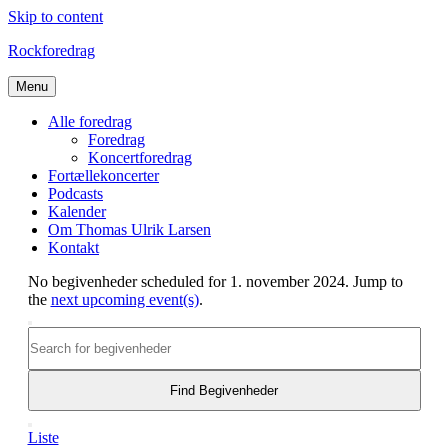
Skip to content
Rockforedrag
Menu
Alle foredrag
Foredrag
Koncertforedrag
Fortællekoncerter
Podcasts
Kalender
Om Thomas Ulrik Larsen
Kontakt
No begivenheder scheduled for 1. november 2024. Jump to
the
next upcoming event(s)
.
Begivenheder
Søg
Enter
Search
efter
Keyword.
begivenheder
and
Search
for
Find Begivenheder
Views
Begivenheder
Begivenhed
Navigation
by
Dag
Liste
Views
Keyword.